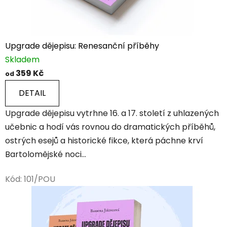
h
o
p
Upgrade dějepisu: Renesanční příběhy
Skladem
t
359 Kč
od
e
DETAIL
d
Upgrade dějepisu vytrhne 16. a 17. století z uhlazených
ě
učebnic a hodí vás rovnou do dramatických příběhů,
j
ostrých esejů a historické fikce, která páchne krví
Bartolomějské noci...
i
n
Kód:
101/POU
y