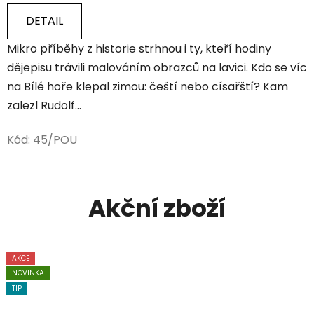
DETAIL
Mikro příběhy z historie strhnou i ty, kteří hodiny
dějepisu trávili malováním obrazců na lavici. Kdo se víc
na Bílé hoře klepal zimou: čeští nebo císařští? Kam
zalezl Rudolf...
Kód:
45/POU
Akční zboží
AKCE
AKCE
NOVINKA
NOVINKA
TIP
TIP