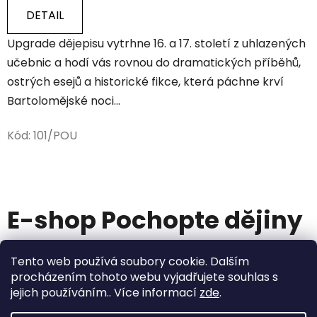
DETAIL
Upgrade dějepisu vytrhne 16. a 17. století z uhlazených
učebnic a hodí vás rovnou do dramatických příběhů,
ostrých esejů a historické fikce, která páchne krví
Bartolomějské noci...
Kód:
101/POU
E-shop Pochopte dějiny
Knihy, hry a další. S námi dějiny ožívají.
Tento web používá soubory cookie. Dalším
procházením tohoto webu vyjadřujete souhlas s
jejich používáním.. Více informací
zde
.